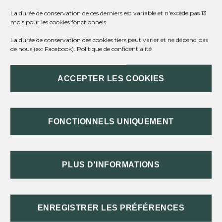
La durée de conservation de ces derniers est variable et n'excède pas 13
FÊTE DE LA PENTECÔTE À SAINT-
mois pour les cookies fonctionnels.
MÉARD DE DRONNE
26/05/2025
La durée de conservation des cookies tiers peut varier et ne dépend pas
de nous (ex: Facebook).
Politique de confidentialité
ACCEPTER LES COOKIES
FONCTIONNELS UNIQUEMENT
PLUS D'INFORMATIONS
ENREGISTRER LES PRÉFÉRENCES