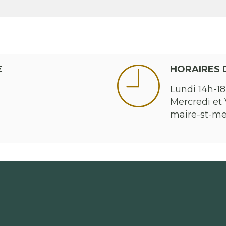
2 dates : le samedi 4 mai à 20h30 et
E
HORAIRES 
Lundi 14h-18
Mercredi et 
maire-st-m