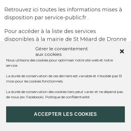
Retrouvez ici toutes les informations mises à
disposition par service-public.fr .
Pour accéder à la liste des services
disponibles à la mairie de St Méard de Dronne
:
Les services en mairie
Gérer le consentement
aux cookies
Accès direct au site de la
Préfecture de la
Nous utilisons des cookies pour optimiser notre site web et notre
service.
Dordogne
.
La durée de conservation de ces derniers est variable et n'excède pas 13
mois pour les cookies fonctionnels.
La durée de conservation des cookies tiers peut varier et ne dépend pas
Impossible de trouver la fiche : F16162.xml
de nous (ex: Facebook).
Politique de confidentialité
ACCEPTER LES COOKIES
ST MÉARD DE DRONNE