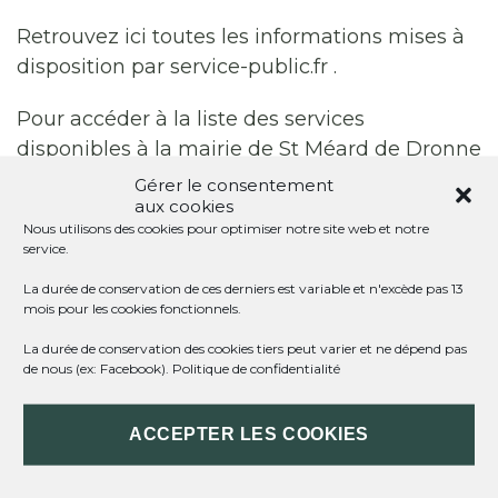
Retrouvez ici toutes les informations mises à
disposition par service-public.fr .
Pour accéder à la liste des services
disponibles à la mairie de St Méard de Dronne
:
Les services en mairie
Gérer le consentement
aux cookies
Accès direct au site de la
Préfecture de la
Nous utilisons des cookies pour optimiser notre site web et notre
service.
Dordogne
.
La durée de conservation de ces derniers est variable et n'excède pas 13
mois pour les cookies fonctionnels.
La durée de conservation des cookies tiers peut varier et ne dépend pas
Impossible de trouver la fiche : F33682.xml
de nous (ex: Facebook).
Politique de confidentialité
ACCEPTER LES COOKIES
ST MÉARD DE DRONNE