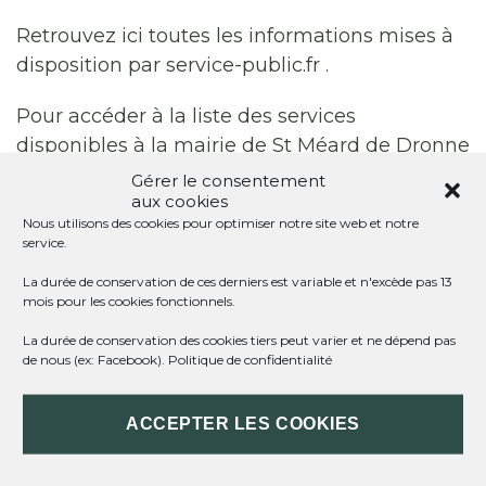
Retrouvez ici toutes les informations mises à
disposition par service-public.fr .
Pour accéder à la liste des services
disponibles à la mairie de St Méard de Dronne
:
Les services en mairie
Gérer le consentement
aux cookies
Accès direct au site de la
Préfecture de la
Nous utilisons des cookies pour optimiser notre site web et notre
service.
Dordogne
.
La durée de conservation de ces derniers est variable et n'excède pas 13
mois pour les cookies fonctionnels.
La durée de conservation des cookies tiers peut varier et ne dépend pas
Impossible de trouver la fiche : R57151.xml
de nous (ex: Facebook).
Politique de confidentialité
ACCEPTER LES COOKIES
ST MÉARD DE DRONNE