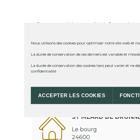
Retrouvez ici toutes les informations 
Pour accéder à la liste des services 
Nous utilisons des cookies pour optimiser notre site web et not
Accès direct au site de la
Préfecture
La durée de conservation de ces derniers est variable et n'excè
La durée de conservation des cookies tiers peut varier et ne 
confidentialité
Impossible de trouver la fiche : F32295.x
ACCEPTER LES COOKIES
FONCT
ST MÉARD DE DRONN
Le bourg
24600