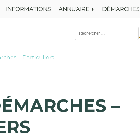
INFORMATIONS
ANNUAIRE
DÉMARCHES
Résultat
de
recherche
pour:
rches – Particuliers
DÉMARCHES –
ERS