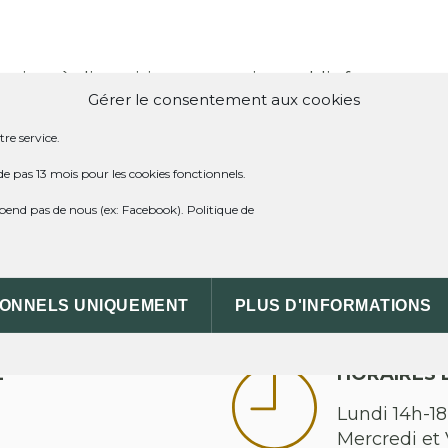
mises à disposition par service-public.fr .
Gérer le consentement aux cookies
disponibles à la mairie de St Méard de Dronne :
Les
re service.
 de la Dordogne
.
de pas 13 mois pour les cookies fonctionnels.
dépend pas de nous (ex: Facebook).
Politique de
ml
IONNELS UNIQUEMENT
PLUS D'INFORMATIONS
E
HORAIRES 
Lundi 14h-18
Mercredi et 