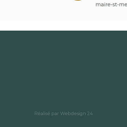
maire-st-m
Réalisé par
Webdesign 24