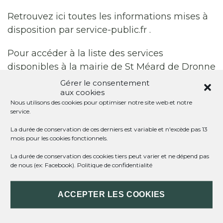
Retrouvez ici toutes les informations mises à
disposition par service-public.fr .
Pour accéder à la liste des services
disponibles à la mairie de St Méard de Dronne
:
Les services en mairie
Gérer le consentement
aux cookies
Accès direct au site de la
Préfecture de la
Nous utilisons des cookies pour optimiser notre site web et notre
service.
Dordogne
.
La durée de conservation de ces derniers est variable et n'excède pas 13
mois pour les cookies fonctionnels.
La durée de conservation des cookies tiers peut varier et ne dépend pas
Impossible de trouver la fiche : R62346.xml
de nous (ex: Facebook).
Politique de confidentialité
ACCEPTER LES COOKIES
ST MÉARD DE DRONNE