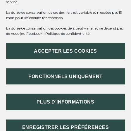
service.
La durée de conservation de ces derniers est variable et n'excède pas 13
mois pour les cookies fonctionnels.
août 2026
La durée de conservation des cookies tiers peut varier et ne dépend pas
L
M
M
J
V
S
D
de nous (ex: Facebook).
Politique de confidentialité
1
2
3
4
5
6
7
8
9
ACCEPTER LES COOKIES
10
11
12
13
14
15
16
17
18
19
20
21
22
23
24
25
26
27
28
29
30
FONCTIONNELS UNIQUEMENT
31
« Mai
PLUS D'INFORMATIONS
Partager :
ENREGISTRER LES PRÉFÉRENCES