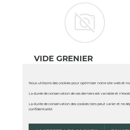
VIDE GRENIER
Actualités
Evénements
Marché de
producteurs
|
Le 24 février 2025
Nous utilisons des cookies pour optimiser notre site web et not
La durée de conservation de ces derniers est variable et n'excè
vide grenier spécial puériculture.
La durée de conservation des cookies tiers peut varier et ne 
confidentialité
LIRE L'ARTICLE