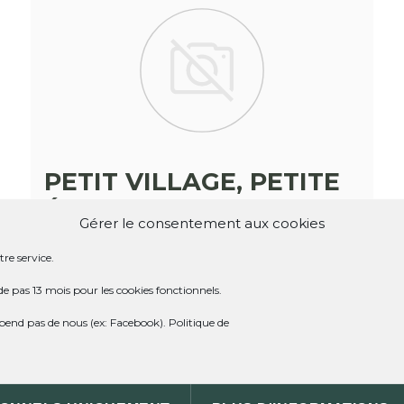
PETIT VILLAGE, PETITE
ÉGLISE, GRAND
Gérer le consentement aux cookies
PATRIMOINE
re service.
de pas 13 mois pour les cookies fonctionnels.
Marché de producteurs
|
Le 12 août 2021
dépend pas de nous (ex: Facebook).
Politique de
Le 23 mars 2021, France 3 Périgord est
venu dans notre chère petite église
pour y faire un reportage, à l’occasion