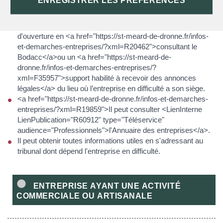
ENREGISTRER LES PRÉFÉRENCES
Il a 3 possibilités :
Il peut trouver les renseignements sur le jugement
d'ouverture en <a href="https://st-meard-de-dronne.fr/infos-
et-demarches-entreprises/?xml=R20462">consultant le
Bodacc</a>ou un <a href="https://st-meard-de-
dronne.fr/infos-et-demarches-entreprises/?
xml=F35957">support habilité à recevoir des annonces
légales</a> du lieu où l’entreprise en difficulté a son siège.
<a href="https://st-meard-de-dronne.fr/infos-et-demarches-
entreprises/?xml=R19859">Il peut consulter <LienInterne
LienPublication="R60912" type="Téléservice"
audience="Professionnels">l'Annuaire des entreprises</a>.
Il peut obtenir toutes informations utiles en s'adressant au
tribunal dont dépend l'entreprise en difficulté.
ENTREPRISE AYANT UNE ACTIVITÉ
COMMERCIALE OU ARTISANALE