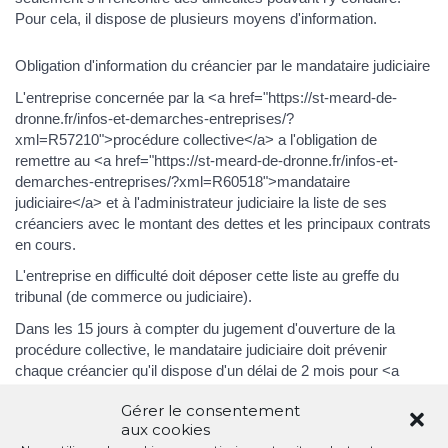
Pour cela, il dispose de plusieurs moyens d'information.
Obligation d'information du créancier par le mandataire judiciaire
L'entreprise concernée par la <a href="https://st-meard-de-
dronne.fr/infos-et-demarches-entreprises/?
xml=R57210">procédure collective</a> a l'obligation de
remettre au <a href="https://st-meard-de-dronne.fr/infos-et-
demarches-entreprises/?xml=R60518">mandataire
judiciaire</a> et à l'administrateur judiciaire la liste de ses
créanciers avec le montant des dettes et les principaux contrats
en cours.
L'entreprise en difficulté doit déposer cette liste au greffe du
tribunal (de commerce ou judiciaire).
Dans les 15 jours à compter du jugement d'ouverture de la
procédure collective, le mandataire judiciaire doit prévenir
chaque créancier qu'il dispose d'un délai de 2 mois pour <a
href="https://st-meard-de-dronne.fr/infos-et-demarches-
Gérer le consentement
entreprises/?xml=F22359">déclarer sa créance</a>. Ce délai
aux cookies
court à partir de la publication de la procédure au <a