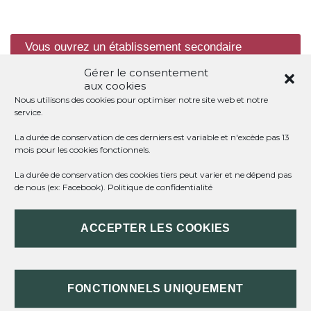
Vous ouvrez un établissement secondaire
Vous ouvrez un établissement complémentaire
Gérer le consentement
aux cookies
Nous utilisons des cookies pour optimiser notre site web et notre
service.
TOUT REPLIER
TOUT DÉPLIER
La durée de conservation de ces derniers est variable et n'excède pas 13
mois pour les cookies fonctionnels.
La durée de conservation des cookies tiers peut varier et ne dépend pas
DE QUOI S'AGIT-IL ?
de nous (ex: Facebook).
Politique de confidentialité
IMMATRICULATION DU NOUVEL
ACCEPTER LES COOKIES
ÉTABLISSEMENT
SANCTION EN L'ABSENCE DE
FONCTIONNELS UNIQUEMENT
DÉCLARATION