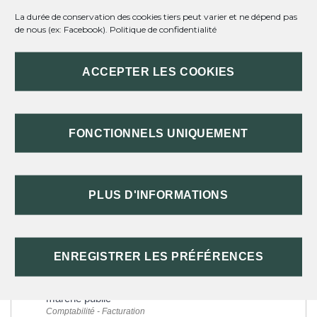
La durée de conservation des cookies tiers peut varier et ne dépend pas
de nous (ex: Facebook).
Politique de confidentialité
TEXTES DE RÉFÉRENCE
ACCEPTER LES COOKIES
SERVICES EN LIGNE ET FORMULAIRES
FONCTIONNELS UNIQUEMENT
Et aussi
Seuils des marchés publics : procédure de publicité
PLUS D'INFORMATIONS
Comptabilité - Facturation
Trouver les avis de marchés publics
Comptabilité - Facturation
Documents de marché public
ENREGISTRER LES PRÉFÉRENCES
Comptabilité - Facturation
Présentation du dossier de candidature à un
marché public
Comptabilité - Facturation