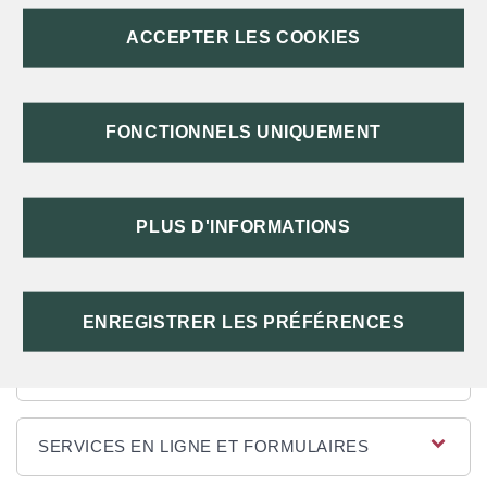
COLLABORATIVE ?
ACCEPTER LES COOKIES
COMMENT DÉCLARER LES
DÉPENSES POUR LE CRÉDIT D'IMPÔT
EN FAVEUR DE LA RECHERCHE
FONCTIONNELS UNIQUEMENT
COLLABORATIVE ?
QUEL EST LE MONTANT DU CRÉDIT
D'IMPÔT EN FAVEUR DE LA
PLUS D'INFORMATIONS
RECHERCHE COLLABORATIVE ?
ENREGISTRER LES PRÉFÉRENCES
TEXTES DE RÉFÉRENCE
SERVICES EN LIGNE ET FORMULAIRES