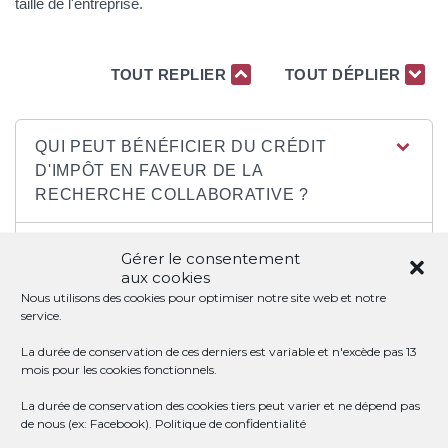
taille de l'entreprise.
TOUT REPLIER
TOUT DÉPLIER
QUI PEUT BÉNÉFICIER DU CRÉDIT
D'IMPÔT EN FAVEUR DE LA
RECHERCHE COLLABORATIVE ?
QUELLES SONT LES DÉPENSES
Gérer le consentement
CONCERNÉES PAR LE CRÉDIT D'IMPÔT
aux cookies
EN FAVEUR DE LA RECHERCHE
Nous utilisons des cookies pour optimiser notre site web et notre
service.
COLLABORATIVE ?
La durée de conservation de ces derniers est variable et n'excède pas 13
mois pour les cookies fonctionnels.
QUELLES SONT LES OPÉRATIONS
CONCERNÉES PAR LE CRÉDIT D'IMPÔT
La durée de conservation des cookies tiers peut varier et ne dépend pas
de nous (ex: Facebook).
Politique de confidentialité
EN FAVEUR DE LA RECHERCHE