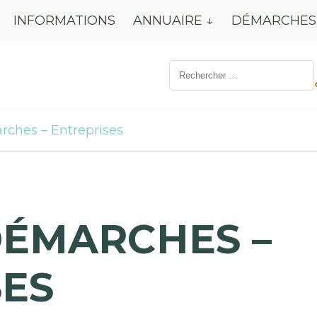
INFORMATIONS
ANNUAIRE
DÉMARCHES
Résultat
de
recherche
pour:
rches – Entreprises
DÉMARCHES –
SES