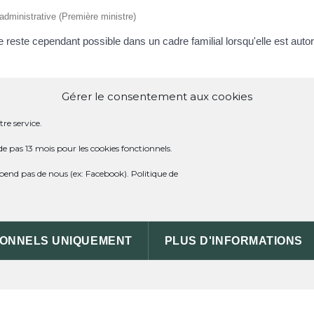
t administrative (Première ministre)
le reste cependant possible dans un cadre familial lorsqu'elle est autori
Gérer le consentement aux cookies
re service.
 DU BAIL RURAL EST-ELLE POSSIBLE ?
de pas 13 mois pour les cookies fonctionnels.
dépend pas de nous (ex: Facebook).
Politique de
ES À EFFECTUER POUR CÉDER UN BAIL RU
 CÉDÉ EN CAS DE LIQUIDATION JUDICIAIRE 
IONNELS UNIQUEMENT
PLUS D'INFORMATIONS