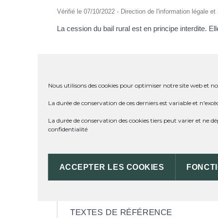
Vérifié le 07/10/2022 - Direction de l'information légale e
La cession du bail rural est en principe interdite. El
Nous utilisons des cookies pour optimiser notre site web et not
DANS QUELS CAS LA CESSION
La durée de conservation de ces derniers est variable et n'excè
La durée de conservation des cookies tiers peut varier et ne 
QUELLES SONT LES DÉMARCH
confidentialité
LE BAIL RURAL PEUT-IL ÊTRE
ACCEPTER LES COOKIES
FONCT
TEXTES DE RÉFÉRENCE