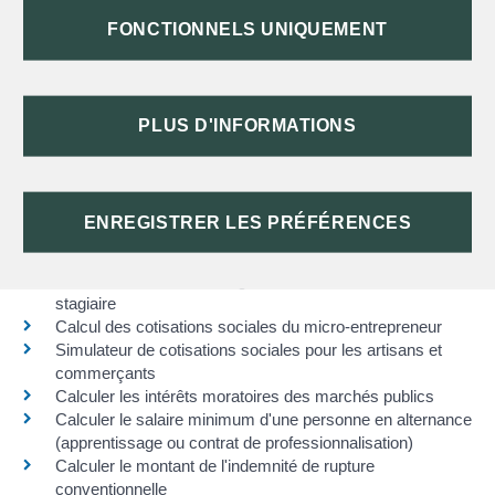
Déclaration de modification d'une entreprise - Personne
FONCTIONNELS UNIQUEMENT
physique (P2 CM)
Déclaration des honoraires ou commissions
Réductions et crédits d'impôt de l'exercice
Déclaration de modification d'une entreprise - Personne
PLUS D'INFORMATIONS
morale (M2)
Demande d'aide sous forme d'avance remboursable suite
aux dommages aux récoltes liés au gel du 4 au 14 avril
2021
ENREGISTRER LES PRÉFÉRENCES
Simulateurs les plus demandés
Calculer le montant de la gratification minimale d'un
stagiaire
Calcul des cotisations sociales du micro-entrepreneur
Simulateur de cotisations sociales pour les artisans et
commerçants
Calculer les intérêts moratoires des marchés publics
Calculer le salaire minimum d'une personne en alternance
(apprentissage ou contrat de professionnalisation)
Calculer le montant de l'indemnité de rupture
conventionnelle