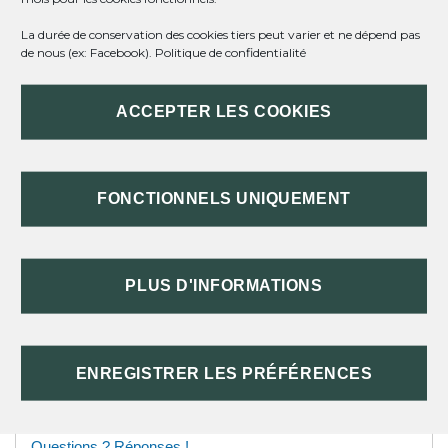
de votre congé.
La durée de conservation des cookies tiers peut varier et ne dépend pas
de nous (ex: Facebook).
Politique de confidentialité
TOUT REPLIER
TOUT DÉPLIER
ACCEPTER LES COOKIES
DE QUOI S'AGIT-IL ?
FONCTIONNELS UNIQUEMENT
DEMANDE DE CONGÉ
PENDANT LE CONGÉ
PLUS D'INFORMATIONS
À LA FIN DE VOTRE CONGÉ SANS
SOLDE
ENREGISTRER LES PRÉFÉRENCES
Questions ? Réponses !