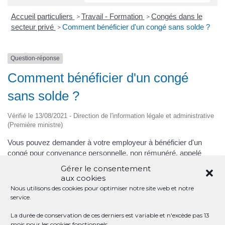
Accueil particuliers
Travail - Formation
Congés dans le
>
>
secteur privé
Comment bénéficier d'un congé sans solde ?
>
Question-réponse
Comment bénéficier d'un congé
sans solde ?
Vérifié le 13/08/2021 - Direction de l'information légale et administrative
(Première ministre)
Vous pouvez demander à votre employeur à bénéficier d'un
congé pour convenance personnelle, non rémunéré, appelé
<span class="expression">congé sans solde</span>. La
Gérer le consentement
convention collective ou l'accord collectif applicable à
aux cookies
l'entreprise peut prévoir des dispositions concernant le congé
Nous utilisons des cookies pour optimiser notre site web et notre
sans solde. L'employeur n'a pas l'obligation légale de vous
service.
accorder ce congé. Si le congé sans solde est accordé, vous
La durée de conservation de ces derniers est variable et n'excède pas 13
retrouvez votre précédent emploi ou un emploi équivalent à la fin
mois pour les cookies fonctionnels.