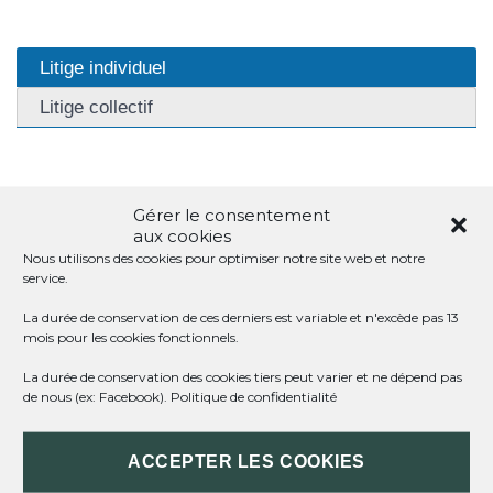
Litige individuel
Litige collectif
TOUT REPLIER
TOUT DÉPLIER
Gérer le consentement
aux cookies
Nous utilisons des cookies pour optimiser notre site web et notre
service.
RÔLE
La durée de conservation de ces derniers est variable et n'excède pas 13
mois pour les cookies fonctionnels.
LITIGES CONCERNÉS
La durée de conservation des cookies tiers peut varier et ne dépend pas
de nous (ex: Facebook).
Politique de confidentialité
SAISIR LA CDC
PROCÉDURE
ACCEPTER LES COOKIES