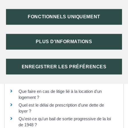
Attention :
Le locataire et le propriétaire d'un logement loué avec un <a
FONCTIONNELS UNIQUEMENT
href="https://st-meard-de-dronne.fr/infos-et-demarches-
particuliers/?xml=F34759">bail mobilité</a> n'ont pas accès
à la CDC.
PLUS D'INFORMATIONS
TEXTES DE RÉFÉRENCE
ENREGISTRER LES PRÉFÉRENCES
Questions ? Réponses !
Que faire en cas de litige lié à la location d'un
logement ?
Quel est le délai de prescription d'une dette de
loyer ?
Qu'est-ce qu'un bail de sortie progressive de la loi
de 1948 ?