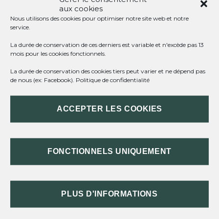
niveau d'aides dont il a besoin. Les degrés de perte d'autonomie
aux cookies
sont classés en 6 <a href="https://st-meard-de-dronne.fr/infos-
Nous utilisons des cookies pour optimiser notre site web et notre
et-demarches-particuliers/?xml=R42045">Gir</a>. À chaque
service.
Gir correspond un niveau de besoins d'aides pour accomplir les
actes essentiels de la vie quotidienne.
La durée de conservation de ces derniers est variable et n'excède pas 13
mois pour les cookies fonctionnels.
La durée de conservation des cookies tiers peut varier et ne dépend pas
TOUT REPLIER
TOUT DÉPLIER
de nous (ex: Facebook).
Politique de confidentialité
ACCEPTER LES COOKIES
DE QUOI S'AGIT-IL ?
ACTIVITÉS ÉVALUÉES
FONCTIONNELS UNIQUEMENT
CLASSEMENT DANS UN GROUPE GIR
CHANGEMENT DE GIR
PLUS D'INFORMATIONS