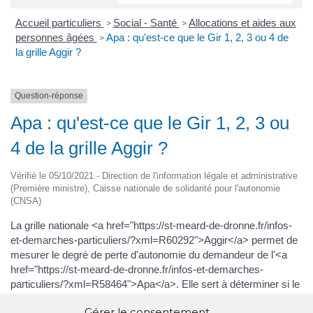
Accueil particuliers
Social - Santé
Allocations et aides aux
>
>
personnes âgées
Apa : qu'est-ce que le Gir 1, 2, 3 ou 4 de
>
la grille Aggir ?
Question-réponse
Apa : qu'est-ce que le Gir 1, 2, 3 ou
4 de la grille Aggir ?
Vérifié le 05/10/2021 - Direction de l'information légale et administrative
(Première ministre), Caisse nationale de solidarité pour l'autonomie
(CNSA)
La grille nationale <a href="https://st-meard-de-dronne.fr/infos-
et-demarches-particuliers/?xml=R60292">Aggir</a> permet de
mesurer le degré de perte d'autonomie du demandeur de l'<a
href="https://st-meard-de-dronne.fr/infos-et-demarches-
particuliers/?xml=R58464">Apa</a>. Elle sert à déterminer si le
demandeur a droit à l'Apa et, s'il y a effectivement droit, le
Gérer le consentement