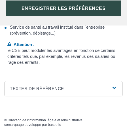
les réalisations sociales décidées par le CSE et par
ENREGISTRER LES PRÉFÉRENCES
l'employeur
Prestations sociales de prévoyance et d'entraide (institutions
de retraites, sociétés de secours mutuels...)
Service de santé au travail institué dans l'entreprise
(prévention, dépistage...)
Attention :
le CSE peut moduler les avantages en fonction de certains
critères tels que, par exemple, les revenus des salariés ou
l'âge des enfants.
TEXTES DE RÉFÉRENCE
©
Direction de l'information légale et administrative
comarquage developpé par
baseo.io