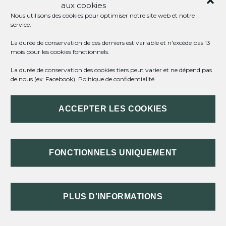
aux cookies
leur famille.
Nous utilisons des cookies pour optimiser notre site web et notre
service.
Le CSE réserve les activités sociales et culturelles
prioritairement aux salariés (y compris ceux dont le contrat est
La durée de conservation de ces derniers est variable et n'excède pas 13
suspendu, pour congé parental par exemple) et à leur famille.
mois pour les cookies fonctionnels.
Les anciens salariés de l'entreprise (quel que soit le motif du
La durée de conservation des cookies tiers peut varier et ne dépend pas
départ : retraite, démission, licenciement, fin de CDD...) peuvent
de nous (ex: Facebook).
Politique de confidentialité
également bénéficier des activités sociales et culturelles du
CSE.
ACCEPTER LES COOKIES
Ces activités sociales et culturelles peuvent prévoir notamment
les services et prestations suivants :
Services de bien-être au travail et dans la vie quotidienne du
salarié (cantines, coopératives de consommation,
FONCTIONNELS UNIQUEMENT
logements, jardins familiaux, crèches, colonies de
vacances...)
Activités de loisirs et de sports
Services d'ordre éducatif et culturel (bibliothèques, centres
PLUS D'INFORMATIONS
d'apprentissage et de formation professionnelle, cercles
d'études, cours de culture générale...)
Services sociaux chargés de coordonner et de promouvoir