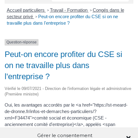
Accueil particuliers
Travail - Formation
Congés dans le
>
>
secteur privé
Peut-on encore profiter du CSE si on ne
>
travaille plus dans l'entreprise ?
Question-réponse
Peut-on encore profiter du CSE si
on ne travaille plus dans
l'entreprise ?
Vérifié le 09/07/2021 - Direction de l'information légale et administrative
(Première ministre)
Oui, les avantages accordés par le <a href="https://st-meard-
de-dronne.fr/infos-et-demarches-particuliers/?
xml=F34474">comité social et économique (CSE -
anciennement comité d'entreprise)</a>, appelés <span
class="expression">activités sociales et culturelles</span>,
Gérer le consentement
sont destinés aux salariés ou anciens salariés de l'entreprise et