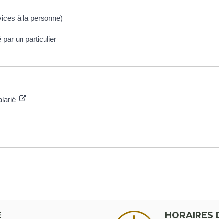
rvices à la personne)
par un particulier
alarié
E
HORAIRES 