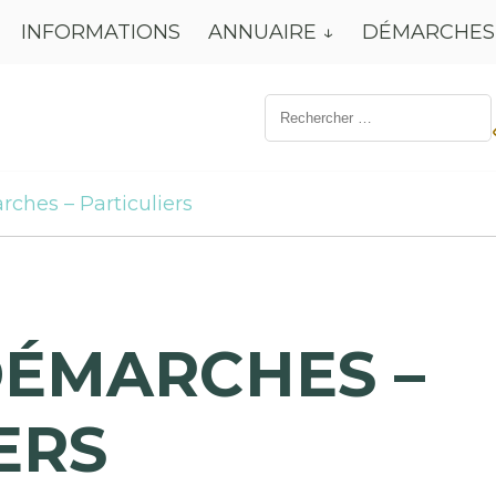
INFORMATIONS
ANNUAIRE
DÉMARCHES
Résultat
de
recherche
pour:
rches – Particuliers
DÉMARCHES –
ERS