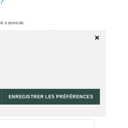
 ?
é à domicile.
sanctionner par un <a href="https://st-meard-de-
/infos-et-demarches-particuliers/?
52">licenciement</a>. Ce sera le cas, par
t. Les <span class="miseenevidence">sanctions
bilité civile</a> personnelle, l'employeur peut
ENREGISTRER LES PRÉFÉRENCES