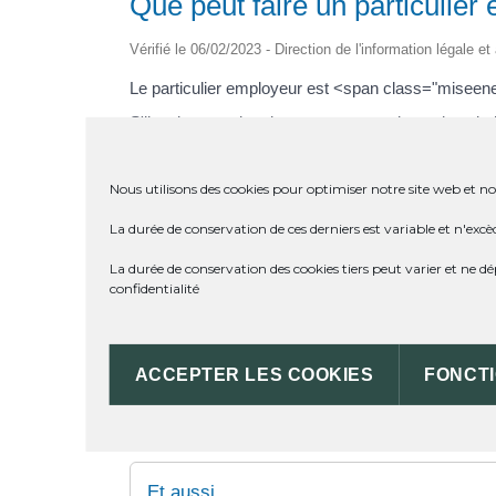
Que peut faire un particulier
Vérifié le 06/02/2023 - Direction de l'information légale e
Le particulier employeur est <span class="misee
S'il estime que les dommages commis par le salari
dronne.fr/infos-et-demarches-particuliers/?xml=R4
xml=R46984">mise à pied</a> ou un <a href="https
Nous utilisons des cookies pour optimiser notre site web et not
exemple, lorsque le salarié brise volontairement u
L'employeur ne peut pas retenir le prix de l'objet 
La durée de conservation de ces derniers est variable et n'excè
financières </span>sont <span class="miseenevid
La durée de conservation des cookies tiers peut varier et ne 
En plus de son assurance <a href="https://st-mear
confidentialité
prendre une assurance responsabilité civile profe
ACCEPTER LES COOKIES
FONCT
TEXTES DE RÉFÉRENCE
Et aussi