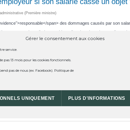
 employeur si son salarié casse un objet
t administrative (Première ministre)
nevidence">responsable</span> des dommages causés par son salari
é sont <span class="miseenevidence">volontaires</span>, il peut le 
Gérer le consentement aux cookies
6983">avertissement</a>, une <a href="https://st-meard-de-dronne.fr
://st-meard-de-dronne.fr/infos-et-demarches-particuliers/?xml=R570
re service.
n vase.
cassé sur le salaire du salarié, ni lui demander de rembourser l'obje
de pas 13 mois pour les cookies fonctionnels.
ence">interdites</span>.
dépend pas de nous (ex: Facebook).
Politique de
d-de-dronne.fr/infos-et-demarches-particuliers/?xml=R47105">responsa
ssionnelle pour se garantir des dommages causés par son salarié.
IONNELS UNIQUEMENT
PLUS D'INFORMATIONS