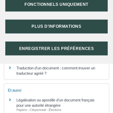
FONCTIONNELS UNIQUEMENT
QUEL DÉLAI POUR FAIRE LÉGALISER
UN DOCUMENT ?
PLUS D'INFORMATIONS
TEXTES DE RÉFÉRENCE
ENREGISTRER LES PRÉFÉRENCES
Questions ? Réponses !
Traduction d'un document : comment trouver un
traducteur agréé ?
Et aussi
Légalisation ou apostille d'un document français
pour une autorité étrangère
Papiers - Citoyenneté - Élections