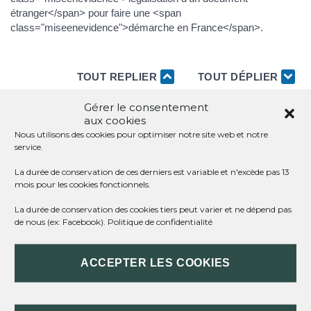
étranger</span> pour faire une <span
class="miseenevidence">démarche en France</span>.
TOUT REPLIER
TOUT DÉPLIER
Gérer le consentement
aux cookies
À QUOI SERT LA LÉGALISATION ?
Nous utilisons des cookies pour optimiser notre site web et notre
service.
QUELS DOCUMENTS DOIVENT ÊTRE
La durée de conservation de ces derniers est variable et n'excède pas 13
LÉGALISÉS ?
mois pour les cookies fonctionnels.
La durée de conservation des cookies tiers peut varier et ne dépend pas
LE DOCUMENT DOIT-IL ÊTRE TRADUIT
de nous (ex: Facebook).
Politique de confidentialité
AVANT D'ÊTRE LÉGALISÉ ?
ACCEPTER LES COOKIES
COMMENT FAIRE LA DEMANDE DE
LÉGALISATION ?