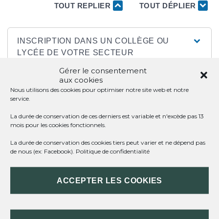
TOUT REPLIER
TOUT DÉPLIER
INSCRIPTION DANS UN COLLÈGE OU
LYCÉE DE VOTRE SECTEUR
Gérer le consentement
DÉCISION PAR LA CDAPH DE
aux cookies
Nous utilisons des cookies pour optimiser notre site web et notre
L'ORIENTATION DE VOTRE ENFANT
service.
La durée de conservation de ces derniers est variable et n'excède pas 13
DIFFÉRENTS PARCOURS DE
mois pour les cookies fonctionnels.
SCOLARISATION POSSIBLES
La durée de conservation des cookies tiers peut varier et ne dépend pas
de nous (ex: Facebook).
Politique de confidentialité
ACCEPTER LES COOKIES
TEXTES DE RÉFÉRENCE
Questions ? Réponses !