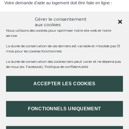
Votre demande d'aide au logement doit être faite en ligne :
Gérer le consentement
aux cookies
Nous utilisons des cookies pour optimiser notre site web et notre
Service en ligne
service.
Aide au logement étudiant : demande en ligne
La durée de conservation de ces derniers est variable et n'excède pas 13
Accéder au service en ligne
mois pour les cookies fonctionnels.
Caisse nationale des allocations familiales (Cnaf)
La durée de conservation des cookies tiers peut varier et ne dépend pas
de nous (ex: Facebook).
Politique de confidentialité
Il est recommandé de faire votre demande d'aide au logement
ACCEPTER LES COOKIES
dès votre entrée dans lieux dans le logement.
Selon la nature du logement et selon votre situation familiale, 3
types d'aides au logement peuvent vous être accordées :
<a href="https://st-meard-de-dronne.fr/infos-et-demarches-
FONCTIONNELS UNIQUEMENT
particuliers/?xml=F1280">Allocation de logement à caractère
social (ALS)</a> si vous êtes étudiant isolé ou en couple,
sans personne à charge