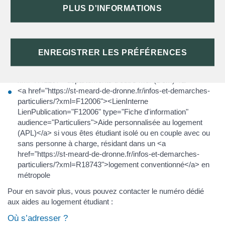
<a href="https://st-meard-de-dronne.fr/infos-et-demarches-
PLUS D'INFORMATIONS
particuliers/?xml=F13132">Allocation de logement à
caractère familial (ALF)</a> si vous êtes étudiant isolé ou en
couple avec personne à charge, en <a href="https://st-
meard-de-dronne.fr/infos-et-demarches-particuliers/?
ENREGISTRER LES PRÉFÉRENCES
xml=R10147">métropole</a> ou dans les <a href="https://st-
meard-de-dronne.fr/infos-et-demarches-particuliers/?
xml=R41207">départements d'outre-mer (Dom)</a>
<a href="https://st-meard-de-dronne.fr/infos-et-demarches-
particuliers/?xml=F12006"><LienInterne
LienPublication="F12006" type="Fiche d'information"
audience="Particuliers">Aide personnalisée au logement
(APL)</a> si vous êtes étudiant isolé ou en couple avec ou
sans personne à charge, résidant dans un <a
href="https://st-meard-de-dronne.fr/infos-et-demarches-
particuliers/?xml=R18743">logement conventionné</a> en
métropole
Pour en savoir plus, vous pouvez contacter le numéro dédié
aux aides au logement étudiant :
Où s’adresser ?