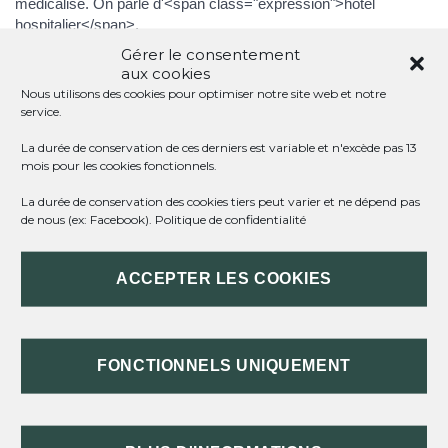
médicalisé. On parle d'<span class="expression">hôtel
hospitalier</span>.
Gérer le consentement
aux cookies
Nous utilisons des cookies pour optimiser notre site web et notre
TOUT REPLIER
TOUT DÉPLIER
service.
La durée de conservation de ces derniers est variable et n'excède pas 13
mois pour les cookies fonctionnels.
QUELS SONT LES EXAMENS PRIS EN
CHARGE DU DÉBUT DE LA GROSSESSE
La durée de conservation des cookies tiers peut varier et ne dépend pas
JUSQU'À LA FIN DU 5E MOIS ?
de nous (ex: Facebook).
Politique de confidentialité
QUELS SONT LES FRAIS MÉDICAUX
ACCEPTER LES COOKIES
PRIS EN CHARGE DU 6E MOIS À
L'ACCOUCHEMENT ?
FONCTIONNELS UNIQUEMENT
LES 12 JOURS APRÈS
L'ACCOUCHEMENT