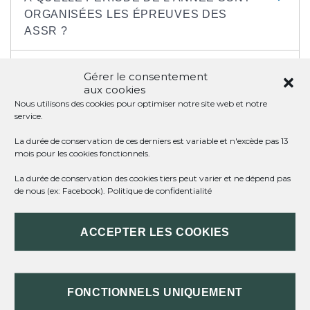
ORGANISÉES LES ÉPREUVES DES
ASSR ?
QUI S'OCCUPE DE L'INSCRIPTION AUX
Gérer le consentement
ÉPREUVES DES ASSR ?
aux cookies
Nous utilisons des cookies pour optimiser notre site web et notre
service.
COMMENT S'ENTRAÎNER AUX
ÉPREUVES DES ASSR ?
La durée de conservation de ces derniers est variable et n'excède pas 13
mois pour les cookies fonctionnels.
COMMENT SE PASSENT LES ÉPREUVES
La durée de conservation des cookies tiers peut varier et ne dépend pas
de nous (ex: Facebook).
Politique de confidentialité
DES ASSR ?
ACCEPTER LES COOKIES
COMMENT AVOIR LES RÉSULTATS DES
ÉPREUVES DE L'ASSR ?
EN CAS D'ÉCHEC AUX ASSR, Y A-T-IL
FONCTIONNELS UNIQUEMENT
UNE SESSION DE RATTRAPAGE ?