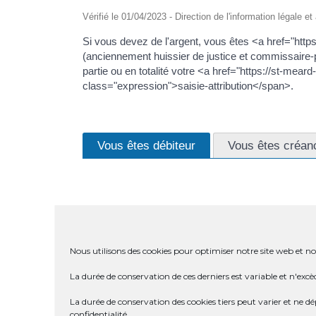
Vérifié le 01/04/2023 - Direction de l'information légale e
Si vous devez de l'argent, vous êtes <a href="htt
(anciennement huissier de justice et commissaire-p
partie ou en totalité votre <a href="https://st-me
class="expression">saisie-attribution</span>.
Vous êtes débiteur
Vous êtes créan
Nous utilisons des cookies pour optimiser notre site web et not
POUR QUELLE DETTE ?
La durée de conservation de ces derniers est variable et n'excè
COMMENT ÊTES-VOUS INFORMÉ
La durée de conservation des cookies tiers peut varier et ne 
confidentialité