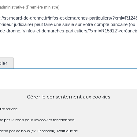
t administrative (Première ministre)
ps://st-meard-de-dronne.fr/infos-et-demarches-particuliers/?xml=R12
riseur judiciaire) peut faire une saisie sur votre compte bancaire (
ard-de-dronne.fr/infos-et-demarches-particuliers/?xml=R15912">créanci
cier
Gérer le consentement aux cookies
re service.
de pas 13 mois pour les cookies fonctionnels.
 DE LA SAISIE ?
dépend pas de nous (ex: Facebook).
Politique de