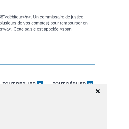
468">débiteur</a>. Un commissaire de justice
ou plusieurs de vos comptes) pour rembourser en
er</a>. Cette saisie est appelée <span
TOUT REPLIER
TOUT DÉPLIER