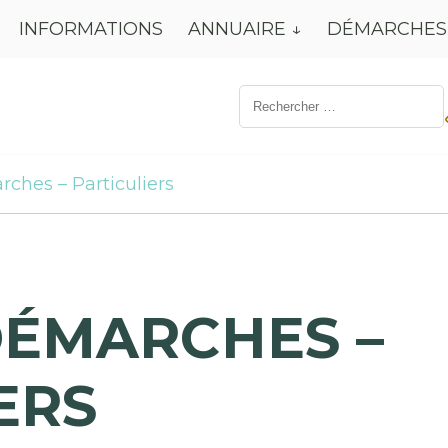
INFORMATIONS
ANNUAIRE
DÉMARCHES
Résultat
de
recherche
pour:
rches – Particuliers
DÉMARCHES –
ERS