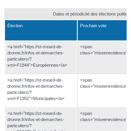
Dates et périodicité des élections politiq
Élection
Prochain vote
<a href="https://st-meard-de-
<span
dronne.fr/infos-et-demarches-
class="miseenevidence">
particuliers/?
xml=F1944">Européennes</a>
<a href="https://st-meard-de-
<span
dronne.fr/infos-et-demarches-
class="miseenevidence">
particuliers/?
xml=F1952">Municipales</a>
<a href="https://st-meard-de-
<span
dronne.fr/infos-et-demarches-
class="miseenevidence">
particuliers/?