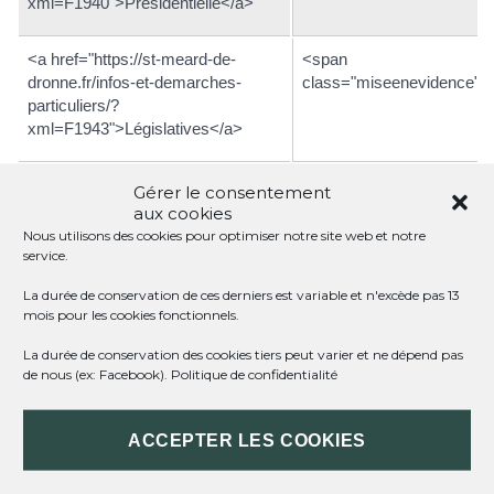
xml=F1940">Présidentielle</a>
<a href="https://st-meard-de-
<span
dronne.fr/infos-et-demarches-
class="miseenevidence">
particuliers/?
xml=F1943">Législatives</a>
<a href="https://st-meard-de-
<span class="miseenevid
Gérer le consentement
dronne.fr/infos-et-demarches-
2028</span>
aux cookies
particuliers/?
Nous utilisons des cookies pour optimiser notre site web et notre
xml=F1958">Départementales</a>
service.
La durée de conservation de ces derniers est variable et n'excède pas 13
<a href="https://st-meard-de-
<span class="miseenevid
mois pour les cookies fonctionnels.
dronne.fr/infos-et-demarches-
2028</span>
La durée de conservation des cookies tiers peut varier et ne dépend pas
particuliers/?
de nous (ex: Facebook).
Politique de confidentialité
xml=F1958">Régionales</a>
À noter
ACCEPTER LES COOKIES
les sénateurs ne sont pas élus directement par les