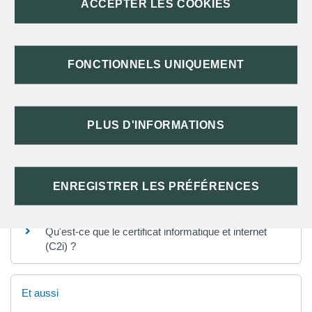
ACCEPTER LES COOKIES
L'ÉVALUATION SUR PIX DONNE T-ELLE
DROIT À UNE CERTIFICATION ?
FONCTIONNELS UNIQUEMENT
TEXTES DE RÉFÉRENCE
PLUS D'INFORMATIONS
SERVICES EN LIGNE ET FORMULAIRES
ENREGISTRER LES PRÉFÉRENCES
Questions ? Réponses !
Qu'est-ce que le certificat informatique et internet
(C2i) ?
Et aussi