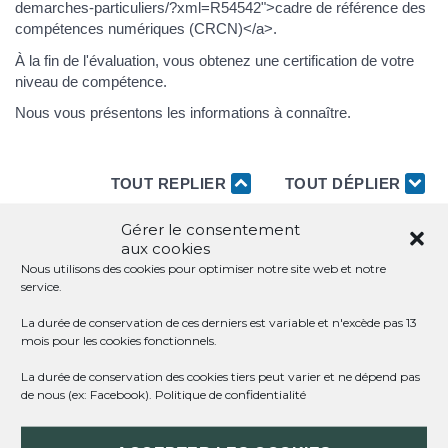
demarches-particuliers/?xml=R54542">cadre de référence des
compétences numériques (CRCN)</a>.
À la fin de l'évaluation, vous obtenez une certification de votre
niveau de compétence.
Nous vous présentons les informations à connaître.
TOUT REPLIER
TOUT DÉPLIER
Gérer le consentement
aux cookies
QU'EST-CE QUE LA PLATEFORME PIX ?
Nous utilisons des cookies pour optimiser notre site web et notre
service.
QUELS SONT LES DOMAINES DE
La durée de conservation de ces derniers est variable et n'excède pas 13
COMPÉTENCES ÉVALUÉS SUR PIX ?
mois pour les cookies fonctionnels.
La durée de conservation des cookies tiers peut varier et ne dépend pas
COMMENT SE DÉROULE L'ÉVALUATION
de nous (ex: Facebook).
Politique de confidentialité
SUR PIX ?