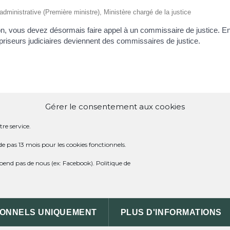
t administrative (Première ministre), Ministère chargé de la justice
ion, vous devez désormais faire appel à un commissaire de justice. En
-priseurs judiciaires deviennent des commissaires de justice.
Gérer le consentement aux cookies
HUISSIER DE JUSTICE ET DE COMMISSAIRE-
re service.
DU COMMISSAIRE DE JUSTICE ?
de pas 13 mois pour les cookies fonctionnels.
dépend pas de nous (ex: Facebook).
Politique de
SSAIRE DE JUSTICE ?
IONNELS UNIQUEMENT
PLUS D'INFORMATIONS