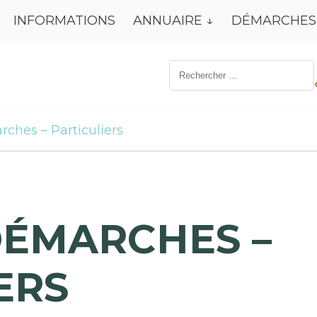
INFORMATIONS
ANNUAIRE
DÉMARCHES
Résultat
de
recherche
pour:
rches – Particuliers
DÉMARCHES –
ERS