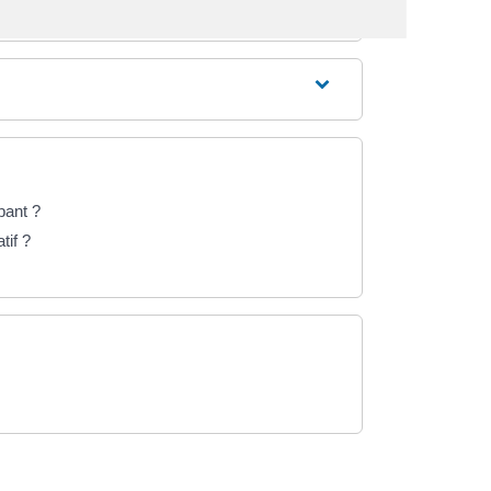
pant ?
tif ?