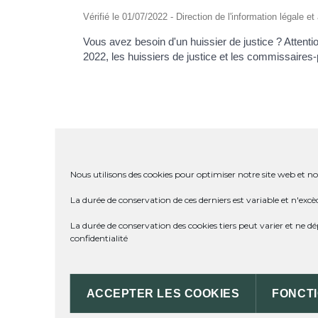
Vérifié le 01/07/2022 - Direction de l'information légale e
Vous avez besoin d'un huissier de justice ? Attent
2022, les huissiers de justice et les commissaires
FUSION DES PROFESSIONS D'
Nous utilisons des cookies pour optimiser notre site web et not
QUELLE SONT LES MISSIONS 
La durée de conservation de ces derniers est variable et n'excè
La durée de conservation des cookies tiers peut varier et ne 
confidentialité
COMMENT TROUVER UN COMMI
ACCEPTER LES COOKIES
FONCT