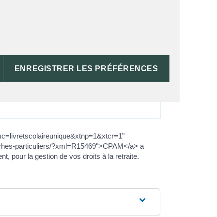
prestations de base en matière d'assurance
ENREGISTRER LES PRÉFÉRENCES
ous êtes rattaché à la <a href="https://st-
onne.fr/infos-et-demarches-particuliers/?
xtmc=livretscolaireunique&xtnp=1&xtcr=1"
emarches-particuliers/?xml=R15469">CPAM</a> a
 pour la gestion de vos droits à la retraite.