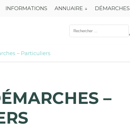
INFORMATIONS
ANNUAIRE
DÉMARCHES
Résultat
de
recherche
pour:
rches – Particuliers
DÉMARCHES –
ERS