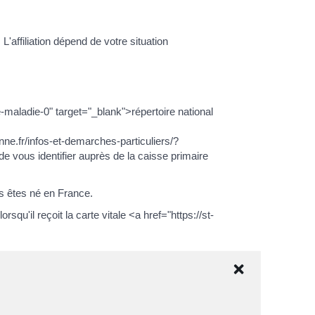
'affiliation dépend de votre situation
e-maladie-0" target="_blank">répertoire national
ne.fr/infos-et-demarches-particuliers/?
ous identifier auprès de la caisse primaire
s êtes né en France.
qu'il reçoit la carte vitale <a href="https://st-
an class="miseenevidence">attestation de
spond à votre situation.