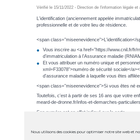
Vérifié le 15/11/2022 - Direction de l'information légale et
L'identification (anciennement appelée immatriculat
professionnelle et de votre lieu de résidence.
<span class="miseenevidence">L'identification</s
Vous inscrire au <a href="https://www.cnil.fr/fr
d'immatriculation à l'Assurance maladie (RNIA
Et vous attribuer un numéro unique et personne
xml=F33078">numéro de sécurité sociale</a></s
d'assurance maladie à laquelle vous êtes affilée
<span class="miseenevidence">Si vous êtes né en F
Toutefois, c'est à partir de ses 16 ans que votre en
meard-de-dronne.fr/infos-et-demarches-particulier
Son numéro est en effet indiqué sur la carte.
Si votre enfant ne possède pas encore de carte Vi
droits</span>, que vous pouvez obtenir dans votr
Nous utilisons des cookies pour optimiser notre site web et not
<span class="miseenevidence">Si vous êtes né à l'