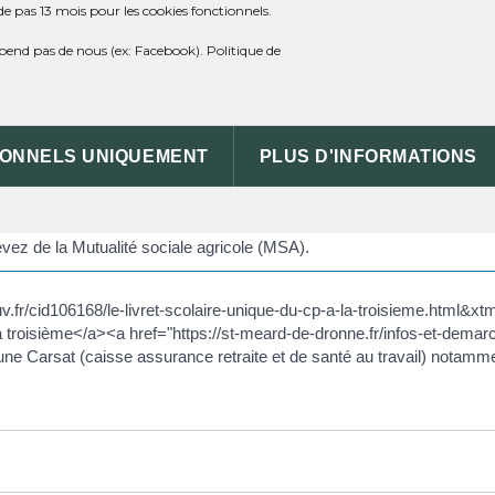
de pas 13 mois pour les cookies fonctionnels.
 consiste à vous rattacher à l'organisme compétent pour gérer vos 
dépend pas de nous (ex: Facebook).
Politique de
 votre lieu de résidence.
IONNELS UNIQUEMENT
PLUS D'INFORMATIONS
onale d'assurance maladie (Cnam). Au niveau local, sauf exceptions, v
ers/?xml=R15469">CPAM</a> de votre <a href="https://st-meard-de-dr
evez de la Mutualité sociale agricole (MSA).
ouv.fr/cid106168/le-livret-scolaire-unique-du-cp-a-la-troisieme.html&
 la troisième</a><a href="https://st-meard-de-dronne.fr/infos-et-d
 Carsat (caisse assurance retraite et de santé au travail) notamment,