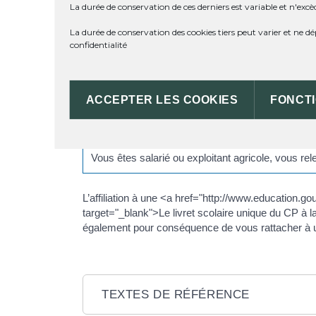
La durée de conservation de ces derniers est variable et n'excè
<span class="miseenevidence">L'affiliation</span>
La durée de conservation des cookies tiers peut varier et ne 
maladie.
confidentialité
Elle dépend de votre situation professionnelle et de
Exemple
ACCEPTER LES COOKIES
FONCT
Vous êtes salarié, vous relevez de la Caisse nati
meard-de-dronne.fr/infos-et-demarches-particuli
xml=R46546">résidence habituelle</a>.
Vous êtes salarié ou exploitant agricole, vous rel
L’affiliation à une <a href="http://www.education.g
target="_blank">Le livret scolaire unique du CP à
également pour conséquence de vous rattacher à une
TEXTES DE RÉFÉRENCE