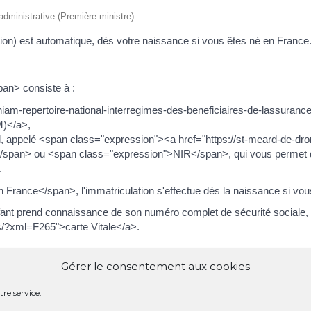
 administrative (Première ministre)
ion) est automatique, dès votre naissance si vous êtes né en France. L
pan> consiste à :
/rniam-repertoire-national-interregimes-des-beneficiaires-de-lassuranc
M)</a>,
l, appelé <span class="expression"><a href="https://st-meard-de-dron
pan> ou <span class="expression">NIR</span>, qui vous permet de v
.
rance</span>, l'immatriculation s'effectue dès la naissance si vou
fant prend connaissance de son numéro complet de sécurité sociale, lors
s/?xml=F265">carte Vitale</a>.
Gérer le consentement aux cookies
tale, son numéro de sécurité sociale (NIR) est indiqué sur votre <sp
e compte Ameli.
re service.
étranger</span>, il faut demander ce numéro à l'organisme qui corre