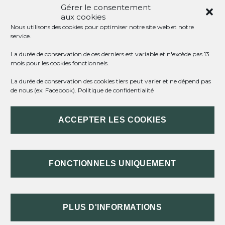
Gérer le consentement
aux cookies
TOUT REPLIER
TOUT DÉPLIER
Nous utilisons des cookies pour optimiser notre site web et notre
service.
CONDITIONS
La durée de conservation de ces derniers est variable et n'excède pas 13
mois pour les cookies fonctionnels.
DEMANDE DU SALARIÉ
La durée de conservation des cookies tiers peut varier et ne dépend pas
de nous (ex: Facebook).
Politique de confidentialité
RÉPONSE DE L'EMPLOYEUR
ACCEPTER LES COOKIES
DURÉE
SITUATION DU SALARIÉ PENDANT LE
FONCTIONNELS UNIQUEMENT
CONGÉ
À LA FIN DU CONGÉ
PLUS D'INFORMATIONS