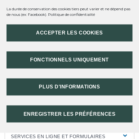
La durée de conservation des cookies tiers peut varier et ne dépend pas
de nous (ex: Facebook).
Politique de confidentialité
QUI PEUT CONSULTER LE FICHER
CENTRAL DES CHÈQUES ?
ACCEPTER LES COOKIES
COMMENT CONSULTER LE FICHIER
CENTRAL DES CHÈQUES ?
FONCTIONNELS UNIQUEMENT
COMMENT FAIRE RECTIFIER LES
INFORMATIONS DU FICHIER CENTRAL
DES CHÈQUES ?
PLUS D'INFORMATIONS
ENREGISTRER LES PRÉFÉRENCES
TEXTES DE RÉFÉRENCE
SERVICES EN LIGNE ET FORMULAIRES