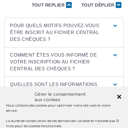
TOUT REPLIER
TOUT DÉPLIER
POUR QUELS MOTIFS POUVEZ-VOUS
ÊTRE INSCRIT AU FICHIER CENTRAL
DES CHÈQUES ?
COMMENT ÊTES VOUS INFORMÉ DE
VOTRE INSCRIPTION AU FICHIER
CENTRAL DES CHÈQUES ?
QUELLES SONT LES INFORMATIONS
CONTENUES DANS LE FICHIER
Gérer le consentement
CENTRAL DES CHÈQUES ?
aux cookies
Nous utilisons des cookies pour optimiser notre site web et notre
service.
QUELLE EST LA DURÉE DE
L'INSCRIPTION AU FICHIER CENTRAL
La durée de conservation de ces derniers est variable et n'excède pas 13
mois pour les cookies fonctionnels.
DES CHÈQUES ?