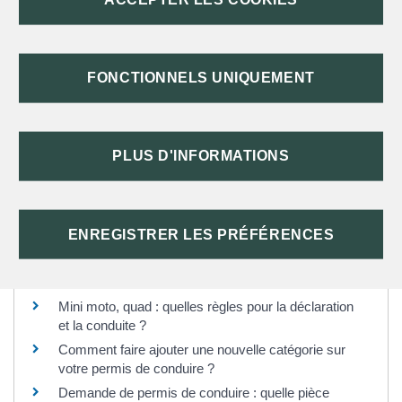
TEXTES DE RÉFÉRENCE
FONCTIONNELS UNIQUEMENT
Questions ? Réponses !
Permis moto : comment passer du permis A2 au
PLUS D'INFORMATIONS
permis A ?
Peut-on conduire un scooter 3 roues ou une moto
125 avec le permis B ?
ENREGISTRER LES PRÉFÉRENCES
Le débridage d'une moto est-il autorisé ?
À quel âge peut-on conduire un scooter ou une
moto ?
Mini moto, quad : quelles règles pour la déclaration
et la conduite ?
Comment faire ajouter une nouvelle catégorie sur
votre permis de conduire ?
Demande de permis de conduire : quelle pièce