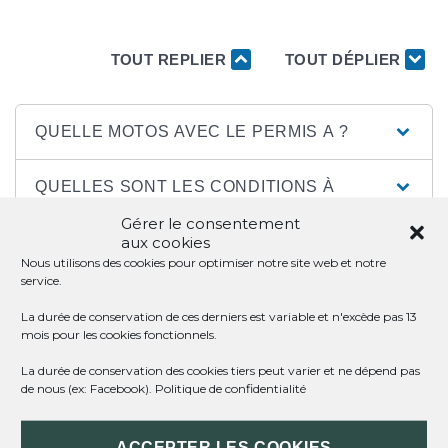
TOUT REPLIER
TOUT DÉPLIER
QUELLE MOTOS AVEC LE PERMIS A ?
QUELLES SONT LES CONDITIONS À
REMPLIR ?
Gérer le consentement
aux cookies
Nous utilisons des cookies pour optimiser notre site web et notre
COMMENT FAIRE LA DEMANDE ?
service.
La durée de conservation de ces derniers est variable et n'excède pas 13
QUEL EST LE PRIX ?
mois pour les cookies fonctionnels.
La durée de conservation des cookies tiers peut varier et ne dépend pas
QUELLE EST DURÉE DE VALIDITÉ DU
de nous (ex: Facebook).
Politique de confidentialité
PERMIS ?
ACCEPTER LES COOKIES