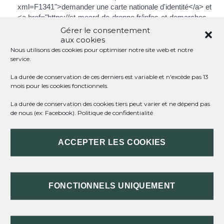
xml=F1341">demander une carte nationale d'identité</a> et
<a href="https://st-meard-de-dronne.fr/infos-et-demarches-
particuliers/?xml=F14929">un passeport</a>.
Gérer le consentement
<span class="miseenevidence">Si vos enfants deviennent
aux cookies
Français en même temps que vous</span>, vous pouvez
Nous utilisons des cookies pour optimiser notre site web et notre
service.
demander une <a href="https://st-meard-de-dronne.fr/infos-
et-demarches-particuliers/?xml=F1342">carte nationale
La durée de conservation de ces derniers est variable et n'excède pas 13
d'identité</a> et <a href="https://st-meard-de-dronne.fr/infos-
mois pour les cookies fonctionnels.
et-demarches-particuliers/?xml=F14930">un passeport</a>
pour chacun d'eux.
La durée de conservation des cookies tiers peut varier et ne dépend pas
de nous (ex: Facebook).
Politique de confidentialité
Si vous êtes devenu Français <span
class="miseenevidence">entre 16 et 25 ans</span>, vous
devez <span class="miseenevidence">vous faire </span><a
ACCEPTER LES COOKIES
href="https://st-meard-de-dronne.fr/infos-et-demarches-
particuliers/?xml=F870">recenser</a> dans le mois qui suit
l'obtention de la nationalité française.
FONCTIONNELS UNIQUEMENT
TEXTES DE RÉFÉRENCE