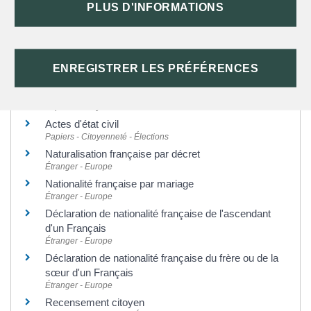
PLUS D'INFORMATIONS
Et aussi
Carte d'identité
ENREGISTRER LES PRÉFÉRENCES
Papiers - Citoyenneté - Élections
Passeport
Papiers - Citoyenneté - Élections
Actes d'état civil
Papiers - Citoyenneté - Élections
Naturalisation française par décret
Étranger - Europe
Nationalité française par mariage
Étranger - Europe
Déclaration de nationalité française de l'ascendant
d'un Français
Étranger - Europe
Déclaration de nationalité française du frère ou de la
sœur d'un Français
Étranger - Europe
Recensement citoyen