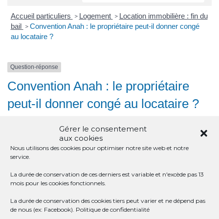
Accueil particuliers
Logement
Location immobilière : fin du
>
>
bail
Convention Anah : le propriétaire peut-il donner congé
>
au locataire ?
Question-réponse
Convention Anah : le propriétaire
peut-il donner congé au locataire ?
Vérifié le 09/05/2022 - Direction de l'information légale et administrative
Gérer le consentement
(Première ministre)
aux cookies
Nous utilisons des cookies pour optimiser notre site web et notre
Cela dépend notamment de la convention que vous avez signée
service.
avec l'<a href="https://st-meard-de-dronne.fr/infos-et-
demarches-particuliers/?xml=R48703">Anah</a> :
La durée de conservation de ces derniers est variable et n'excède pas 13
mois pour les cookies fonctionnels.
La durée de conservation des cookies tiers peut varier et ne dépend pas
CONVENTION À LOYER TRÈS SOCIAL
de nous (ex: Facebook).
Politique de confidentialité