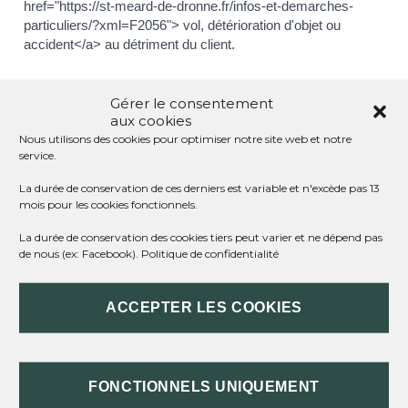
href="https://st-meard-de-dronne.fr/infos-et-demarches-
particuliers/?xml=F2056"> vol, détérioration d'objet ou
accident</a> au détriment du client.
Gérer le consentement
TOUT REPLIER
TOUT DÉPLIER
aux cookies
Nous utilisons des cookies pour optimiser notre site web et notre
service.
QUELLES SONT LES RÈGLES
La durée de conservation de ces derniers est variable et n'excède pas 13
D'AFFICHAGE DES PRIX ?
mois pour les cookies fonctionnels.
La durée de conservation des cookies tiers peut varier et ne dépend pas
COMMENT FAIRE UNE RÉSERVATION ?
de nous (ex: Facebook).
Politique de confidentialité
PEUT-ON ANNULER UNE RÉSERVATION
ACCEPTER LES COOKIES
?
QUAND L'HÔTEL DOIT-IL FOURNIR UNE
FONCTIONNELS UNIQUEMENT
FACTURE ?