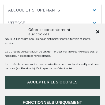
ALCOOL ET STUPÉFIANTS
VITESSE
Gérer le consentement
aux cookies
CIRCULATION, STATIONNEMENT ET
Nous utilisons des cookies pour optimiser notre site web et notre
COMPORTEMENT
service.
La durée de conservation de ces derniers est variable et n'excède pas 13
ÉQUIPEMENTS : CASQUE, GANTS,
mois pour les cookies fonctionnels.
CEINTURE DE SÉCURITÉ
La durée de conservation des cookies tiers peut varier et ne dépend pas
de nous (ex: Facebook).
Politique de confidentialité
VÉHICULE : VITRES, PASSAGERS
ACCEPTER LES COOKIES
TEXTES DE RÉFÉRENCE
FONCTIONNELS UNIQUEMENT