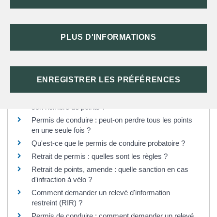
SERVICES EN LIGNE ET FORMULAIRES
PLUS D'INFORMATIONS
Questions ? Réponses !
Permis de conduire à points : comment faire une
ENREGISTRER LES PRÉFÉRENCES
réclamation ?
Solde du permis de conduire : comment connaître
son nombre de points ?
Permis de conduire : peut-on perdre tous les points
en une seule fois ?
Qu'est-ce que le permis de conduire probatoire ?
Retrait de permis : quelles sont les règles ?
Retrait de points, amende : quelle sanction en cas
d'infraction à vélo ?
Comment demander un relevé d'information
restreint (RIR) ?
Permis de conduire : comment demander un relevé