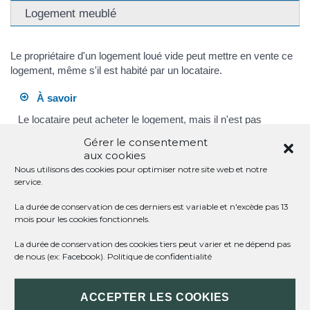
Logement meublé
Le propriétaire d'un logement loué vide peut mettre en vente ce
logement, même s'il est habité par un locataire.
À savoir
Le locataire peut acheter le logement, mais il n'est pas
prioritaire pour le faire. Il n'a pas de <a href="https://st-
Gérer le consentement
meard-de-dronne.fr/infos-et-demarches-particuliers/?
aux cookies
xml=R37977">droit de préemption</a>, sauf dans certaines
Nous utilisons des cookies pour optimiser notre site web et notre
situations (par exemple, en cas de mise en vente de
service.
l'immeuble).
La durée de conservation de ces derniers est variable et n'excède pas 13
mois pour les cookies fonctionnels.
<span class="miseenevidence">Lorsque le logement est vendu
à un nouveau propriétaire :</span>
La durée de conservation des cookies tiers peut varier et ne dépend pas
de nous (ex: Facebook).
Politique de confidentialité
Le nouveau propriétaire doit informer le locataire de ses
coordonnées
Le locataire reste dans les lieux et voit son bail se poursuivre
ACCEPTER LES COOKIES
aux mêmes conditions avec ce nouveau propriétaire. C'est