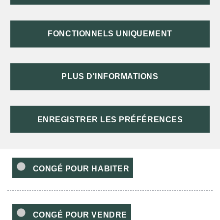
notamment le nouveau propriétaire qui devra lui restituer le
<a href="https://st-meard-de-dronne.fr/infos-et-demarches-
particuliers/?xml=R52231">dépôt de garantie</a> à son
FONCTIONNELS UNIQUEMENT
départ du logement.
La <a href="https://st-meard-de-dronne.fr/infos-et-
demarches-particuliers/?xml=R51564">caution</a> n'est
pas libérée de son engagement, sauf si une clause de l'acte
PLUS D'INFORMATIONS
de cautionnement prévoit le contraire.
<span class="miseenevidence">Lorsque le nouveau
propriétaire veut habiter le logement ou le vendre à son
tour</span>, il doit respecter un délai spécifique avant de
ENREGISTRER LES PRÉFÉRENCES
donner son préavis (<span class="expression">congé</span>)
au locataire en place :
CONGÉ POUR HABITER
CONGÉ POUR VENDRE