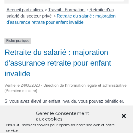
Accueil particuliers
Travail - Formation
Retraite d'un
>
>
salarié du secteur privé
Retraite du salarié : majoration
>
d'assurance retraite pour enfant invalide
Fiche pratique
Retraite du salarié : majoration
d'assurance retraite pour enfant
invalide
Vérifié le 24/08/2020 - Direction de l'information légale et administrative
(Première ministre)
Si vous avez élevé un enfant invalide, vous pouvez bénéficier,
sous conditions, d'une majoration de votre durée d'assurance
Gérer le consentement
vieillesse au régime général de la Sécurité sociale. La
aux cookies
majoration consiste en l'attribution d'un certain nombre de
Nous utilisons des cookies pour optimiser notre site web et notre
trimestres d'assurance supplémentaires. La majoration est
service.
possible dans la limite de 8 trimestres.