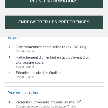
PLUS D'INFORMATIONS
Questions ? Réponses !
Sécurité sociale : comment prouver sa situation
régulière en France ?
ENREGISTRER LES PRÉFÉRENCES
Et aussi
Complémentaire santé solidaire (ex-CMU-C)
Social - Santé
Rattachement d'un enfant en tant qu'ayant droit
d'un assuré social
Social - Santé
Sécurité sociale d'un étudiant
Social - Santé
Pour en savoir plus
Protection universelle maladie (Puma)
Caisse nationale d'assurance maladie (Cnam)