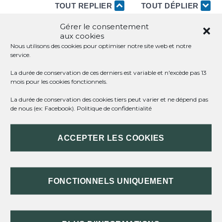
TOUT REPLIER
TOUT DÉPLIER
Gérer le consentement
aux cookies
QUEL EST L'OBJECTIF DE LA PUMA ?
Nous utilisons des cookies pour optimiser notre site web et notre
service.
QUELLES CONDITIONS LIÉES À LA
La durée de conservation de ces derniers est variable et n'excède pas 13
RÉSIDENCE EN FRANCE ?
mois pour les cookies fonctionnels.
La durée de conservation des cookies tiers peut varier et ne dépend pas
QUI EST CONCERNÉ PAR LA PUMA ?
de nous (ex: Facebook).
Politique de confidentialité
COMMENT FAIRE LA DÉMARCHE POUR
ACCEPTER LES COOKIES
OBTENIR LA PUMA ?
FONCTIONNELS UNIQUEMENT
TEXTES DE RÉFÉRENCE