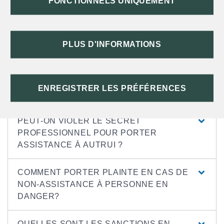
FONCTIONNELS UNIQUEMENT
réunies.
L'auteur présumé peut être poursuivi en justice, sur le pénal et
sur le plan civil.
PLUS D'INFORMATIONS
En cas de condamnation au niveau pénal, la victime peut obtenir
une indemnisation.
TOUT REPLIER
TOUT DÉPLIER
ENREGISTRER LES PRÉFÉRENCES
PEUT-ON VIOLER LE SECRET
PROFESSIONNEL POUR PORTER
ASSISTANCE À AUTRUI ?
COMMENT PORTER PLAINTE EN CAS DE
NON-ASSISTANCE À PERSONNE EN
DANGER?
QUELLES SONT LES SANCTIONS EN