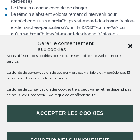
(détresse)
Le témoin a conscience de ce danger
Le témoin s'abstient volontairement d'intervenir pour
empêcher qu'un <a href="https://st-meard-de-dronne.fr/infos-
et-demarches-particuliers/?xml=R49230">crime</a> ou
qu'un <a href="https://st-meard-de-dronne.fr/infos-et-
demarches-particuliers/?xml=R49229">délit</a> soit
Gérer le consentement
commis contre l'intégrité corporelle de la victime, ou le
aux cookies
témoin s'abstient de porter assistance à la victime en
Nous utilisons des cookies pour optimiser notre site web et notre
détresse ou d'alerter les secours
service.
Il faut que l'aide apportée à la victime n'expose pas le sauveteur
La durée de conservation de ces derniers est variable et n'excède pas 13
ou quelqu'un d'autre à un danger.
mois pour les cookies fonctionnels.
La durée de conservation des cookies tiers peut varier et ne dépend pas
Exemple
de nous (ex: Facebook).
Politique de confidentialité
Par exemple, en cas d'incendie, le fait de ne pas se jeter
sans protection dans les flammes pour tenter de sauver une
victime ne peut pas être condamné. Par contre, le fait de ne
ACCEPTER LES COOKIES
pas alerter les secours oui.
Cette abstention est punie par la loi, lorsque les conditions sont