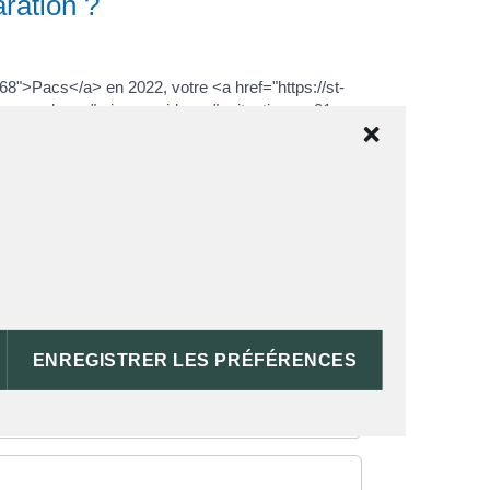
aration ?
68">Pacs</a> en 2022, votre <a href="https://st-
e <span class="miseenevidence">situation au 31
rches-particuliers/?xml=F23468">un enfant</a>),
votre quotient familial</a>.
ENREGISTRER LES PRÉFÉRENCES