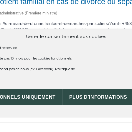
otient familial en cas de divorce ou sép
t administrative (Première ministre)
s://st-meard-de-dronne.fr/infos-et-demarches-particuliers/?xml=R453
s/?xml=R1124">quotient familial</a> est celui correspondant à votr
Gérer le consentement aux cookies
(par exemple, <a href="https://st-meard-de-dronne.fr/infos-et-dema
re service.
-dronne.fr/infos-et-demarches-particuliers/?xml=F2702">majoration de 
de pas 13 mois pour les cookies fonctionnels.
 droit à 1 part.
dépend pas de nous (ex: Facebook).
Politique de
IONNELS UNIQUEMENT
PLUS D'INFORMATIONS
IRES