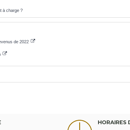
t à charge ?
 revenus de 2022
n
E
HORAIRES 