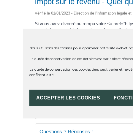
Impôt sur le revenu - Quel qu
Vérifié le 01/01/2023 - Direction de l'information légale e
Si vous avez divorcé ou rompu votre <a href="http
meard-de-dronne.fr/infos-et-demarches-particulier
décembre 2022</span>.
Si vous avez une ou plusieurs personnes à charge 
Nous utilisons des cookies pour optimiser notre site web et not
vous avez droit à une <a href="https://st-meard-de
La durée de conservation de ces derniers est variable et n'excè
Si vous n'avez pas de personne à charge, vous avez
La durée de conservation des cookies tiers peut varier et ne 
confidentialité
TEXTES DE RÉFÉRENCE
ACCEPTER LES COOKIES
FONCT
SERVICES EN LIGNE ET FORMULA
Questions ? Réponses !