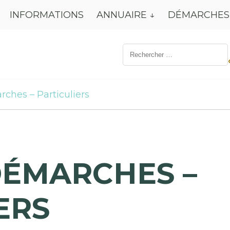
INFORMATIONS
ANNUAIRE
DÉMARCHES
Résultat
de
recherche
pour:
rches – Particuliers
DÉMARCHES –
ERS