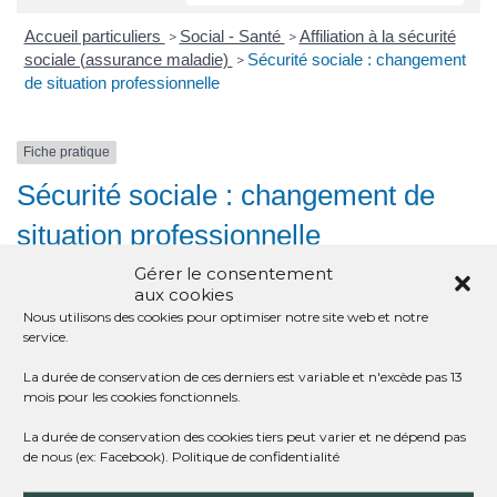
Accueil particuliers
Social - Santé
Affiliation à la sécurité
>
>
sociale (assurance maladie)
Sécurité sociale : changement
>
de situation professionnelle
Fiche pratique
Sécurité sociale : changement de
situation professionnelle
Gérer le consentement
Vérifié le 27/02/2020 - Direction de l'information légale et administrative
aux cookies
(Première ministre)
Nous utilisons des cookies pour optimiser notre site web et notre
service.
Lorsque vous changez de situation professionnelle, certaines
démarches doivent être effectuées auprès de l’Assurance
La durée de conservation de ces derniers est variable et n'excède pas 13
maladie, quelle que soit votre nationalité.
mois pour les cookies fonctionnels.
Fin d'études
La durée de conservation des cookies tiers peut varier et ne dépend pas
de nous (ex: Facebook).
Politique de confidentialité
Caisse nationale d'assurance maladie (Cnam)
Perte d'emploi ou changement d'activité