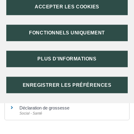
Caisse nationale d'assurance maladie (Cnam)
ACCEPTER LES COOKIES
Retraite
Caisse nationale d'assurance maladie (Cnam)
FONCTIONNELS UNIQUEMENT
SERVICES EN LIGNE ET FORMULAIRES
PLUS D'INFORMATIONS
Et aussi
Maladie ou accident du travail dans le secteur privé
Travail - Formation
ENREGISTRER LES PRÉFÉRENCES
Sécurité sociale : changement de situation
personnelle
Social - Santé
Déclaration de grossesse
Social - Santé