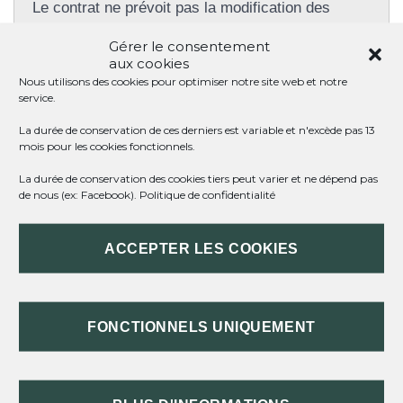
Le contrat ne prévoit pas la modification des
horaires
Gérer le consentement
aux cookies
Nous utilisons des cookies pour optimiser notre site web et notre
L'employeur qui souhaite modifier la répartition des horaires de
service.
travail doit prévenir le salarié en respectant un délai minimum dit
<span class="expression">délai de prévenance</span>.
La durée de conservation de ces derniers est variable et n'excède pas 13
mois pour les cookies fonctionnels.
Ce délai est d'au moins 3 <a href="https://st-meard-de-
dronne.fr/infos-et-demarches-particuliers/?xml=R17509">jours
La durée de conservation des cookies tiers peut varier et ne dépend pas
ouvrés</a>.
de nous (ex: Facebook).
Politique de confidentialité
Ce délai de prévenance peut être fixé par la <a href="https://st-
meard-de-dronne.fr/infos-et-demarches-particuliers/?
ACCEPTER LES COOKIES
xml=F78">convention collective</a> ou par un accord
d'entreprise.
En l'absence de convention collective ou d'accord d'entreprise,
le délai de prévenance est de 7 jours ouvrés minimum.
FONCTIONNELS UNIQUEMENT
Le salarié doit accepter la demande de modification des horaires
par l'employeur.
Toutefois, le salarié peut refuser cette modification s'il indique à