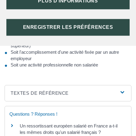
PLUS D'INFORMATIONS
son employeur que ce changement d'horaires proposé est
incompatible avec :
Soit des obligations familiales (garde d'enfant pour un parent
isolé, nécessité d'assister un membre de la famille
ENREGISTRER LES PRÉFÉRENCES
gravement malade ou dépendant)
Soit la poursuite de ses études (enseignement scolaire ou
supérieur)
Soit l'accomplissement d'une activité fixée par un autre
employeur
Soit une activité professionnelle non salariée
TEXTES DE RÉFÉRENCE
Questions ? Réponses !
Un ressortissant européen salarié en France a-t-il
les mêmes droits qu'un salarié français ?