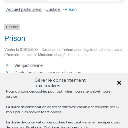
Accueil particuliers
Justice
Prison
>
>
Dossier
Prison
Vérifié le 01/01/2022 - Direction de l'information légale et administrative
(Première ministre), Ministère chargé de la justice
Vie quotidienne
Droits familiaux, civiques et sociaux
Enseignement et formation
Gérer le consentement
aux cookies
Travail
Nous utilisons des cookies pour optimiser notre site web et notre
Visiteur de prison
service.
La durée de conservation de ces derniers est variable et n'excède pas 13
mois pour les cookies fonctionnels.
SERVICES EN LIGNE ET FORMULAIRES
La durée de conservation des cookies tiers peut varier et ne dépend pas
de nous (ex: Facebook).
Politique de confidentialité