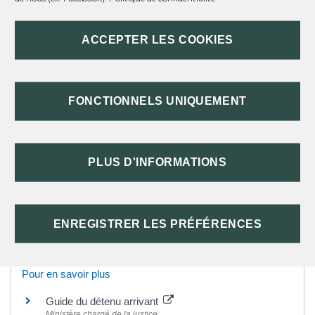
Questions ? Réponses !
ACCEPTER LES COOKIES
Contrôleur général des prisons : comment le saisir
?
Peut-on percevoir des aides sociales à la sortie de
FONCTIONNELS UNIQUEMENT
prison ?
Que doit faire un Français en cas d'arrestation à
l'étranger ?
PLUS D'INFORMATIONS
Et aussi
Condamnations et peines
ENREGISTRER LES PRÉFÉRENCES
Justice
Pour en savoir plus
Guide du détenu arrivant
Ministère chargé de la justice