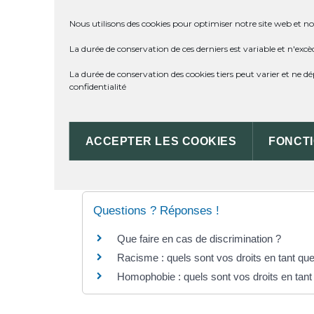
Vérifié le 11/04/2022 - Direction de l'information légale et
Nous utilisons des cookies pour optimiser notre site web et not
La discrimination est punie dans de nombreux domain
La durée de conservation de ces derniers est variable et n'excè
La durée de conservation des cookies tiers peut varier et ne 
Discrimination au travail
confidentialité
Discrimination à la location
ACCEPTER LES COOKIES
FONCT
SERVICES EN LIGNE ET FORMULA
Questions ? Réponses !
Que faire en cas de discrimination ?
Racisme : quels sont vos droits en tant que
Homophobie : quels sont vos droits en tant