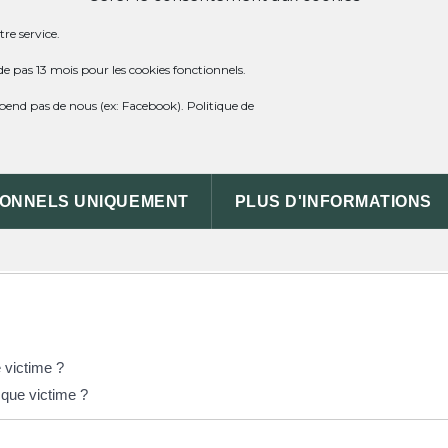
 administrative (Première ministre)
re service.
es : discrimination à l'embauche, à la location, à l'entrée d'un comm
de pas 13 mois pour les cookies fonctionnels.
dépend pas de nous (ex: Facebook).
Politique de
IONNELS UNIQUEMENT
PLUS D'INFORMATIONS
IRES
 victime ?
 que victime ?