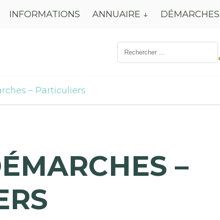
INFORMATIONS
ANNUAIRE
DÉMARCHES
Résultat
de
recherche
pour:
rches – Particuliers
DÉMARCHES –
ERS