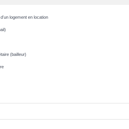
n d'un logement en location
ail)
aire (bailleur)
ire