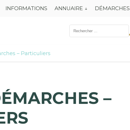
INFORMATIONS
ANNUAIRE
DÉMARCHES
Résultat
de
recherche
pour:
rches – Particuliers
DÉMARCHES –
ERS