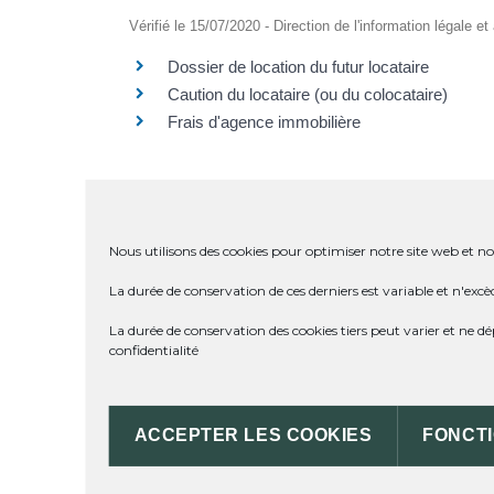
Vérifié le 15/07/2020 - Direction de l'information légale e
Dossier de location du futur locataire
Caution du locataire (ou du colocataire)
Frais d'agence immobilière
SERVICES EN LIGNE ET FORMULA
Nous utilisons des cookies pour optimiser notre site web et not
La durée de conservation de ces derniers est variable et n'excè
Questions ? Réponses !
La durée de conservation des cookies tiers peut varier et ne 
confidentialité
Logement à louer : que doit indiquer l'anno
Logement à louer : que doit indiquer l'annon
Logement social ou logement privé : quelles
ACCEPTER LES COOKIES
FONCT
Le propriétaire choisit-il librement le locat