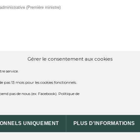
t administrative (Première ministre)
Gérer le consentement aux cookies
IRES
re service.
de pas 13 mois pour les cookies fonctionnels.
dépend pas de nous (ex: Facebook).
Politique de
nce de l'agence immobilière ?
ce du propriétaire ?
 différences pour le locataire ?
IONNELS UNIQUEMENT
PLUS D'INFORMATIONS
aire en cas de convention Anah ?