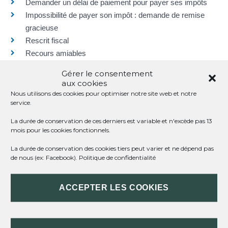
Demander un délai de paiement pour payer ses impôts
Impossibilité de payer son impôt : demande de remise
gracieuse
Rescrit fiscal
Recours amiables
Réclamation
Gérer le consentement
aux cookies
Nous utilisons des cookies pour optimiser notre site web et notre
service.
SERVICES EN LIGNE ET FORMULAIRES
La durée de conservation de ces derniers est variable et n'excède pas 13
mois pour les cookies fonctionnels.
La durée de conservation des cookies tiers peut varier et ne dépend pas
Questions ? Réponses !
de nous (ex: Facebook).
Politique de confidentialité
Quel est le délai de réclamation en matière d'impôts
?
ACCEPTER LES COOKIES
Dans quel délai un supplément d'impôt sur le
revenu peut-il être réclamé ?
Peut-on consulter son dossier fiscal et obtenir une