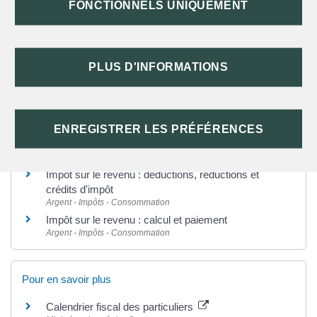
copie de ses déclarations ?
FONCTIONNELS UNIQUEMENT
Qui doit régler les dettes fiscales dans un couple
marié ou pacsé ?
Comment recourir au médiateur ?
PLUS D'INFORMATIONS
Et aussi
ENREGISTRER LES PRÉFÉRENCES
Impôt sur le revenu : déclaration et revenus à
déclarer
Argent - Impôts - Consommation
Impôt sur le revenu : déductions, réductions et
crédits d'impôt
Argent - Impôts - Consommation
Impôt sur le revenu : calcul et paiement
Argent - Impôts - Consommation
Pour en savoir plus
Calendrier fiscal des particuliers