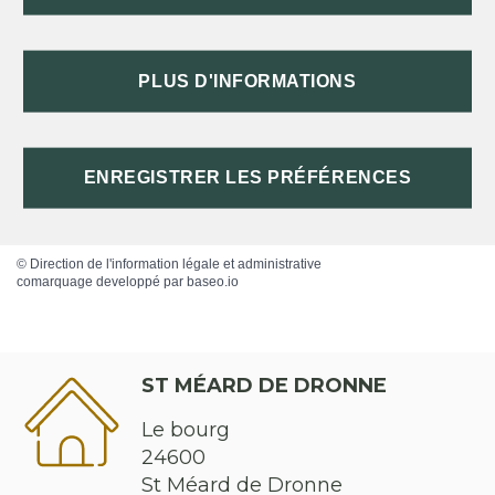
Comment sont classés les programmes à la
télévision ?
PLUS D'INFORMATIONS
Jeux vidéo : qu'est-ce que le classement PEGI ?
Comment signaler un contenu (internet, télé, radio)
violent ou choquant ?
ENREGISTRER LES PRÉFÉRENCES
©
Direction de l'information légale et administrative
comarquage developpé par
baseo.io
ST MÉARD DE DRONNE
Le bourg
24600
St Méard de Dronne