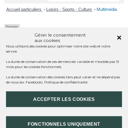
Accueil particuliers
Loisirs - Sports - Culture
Multimédia
>
>
Dossier
Gérer le consentement
Multimédia
aux cookies
Nous utilisons des cookies pour optimiser notre site web et notre
Vérifié le 16/10/2018 - Direction de l'information légale et administrative
service.
(Première ministre)
La durée de conservation de ces derniers est variable et n'excède pas 13
Téléchargement de musique ou de films
mois pour les cookies fonctionnels.
Téléchargement de livres électroniques
La durée de conservation des cookies tiers peut varier et ne dépend pas
Téléchargement de jeux vidéo
de nous (ex: Facebook).
Politique de confidentialité
ACCEPTER LES COOKIES
SERVICES EN LIGNE ET FORMULAIRES
FONCTIONNELS UNIQUEMENT
Questions ? Réponses !