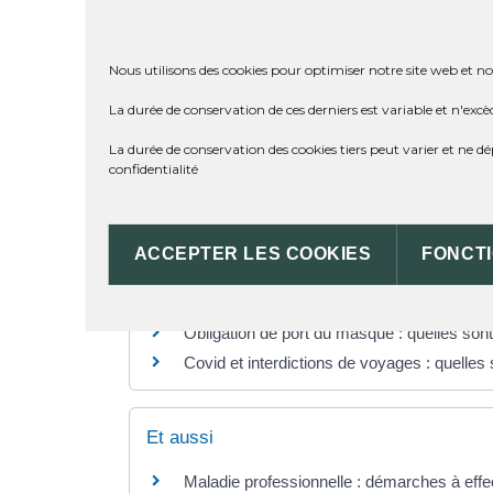
Vérifié le 16/06/2022 - Direction de l'information légale e
Quelles sont les démarches si vous êtes posit
Nous utilisons des cookies pour optimiser notre site web et not
Quelles sont les démarches si vous êtes cas
La durée de conservation de ces derniers est variable et n'excè
La durée de conservation des cookies tiers peut varier et ne 
confidentialité
Questions ? Réponses !
Travail et Covid-19 : quelles sont les règles
ACCEPTER LES COOKIES
FONCT
Covid-19 et garde d'enfant : quelles consé
Vaccin contre la Covid-19 : quelles sont les
Obligation de port du masque : quelles sont
Covid et interdictions de voyages : quelles 
Et aussi
Maladie professionnelle : démarches à effe