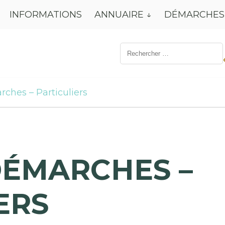
INFORMATIONS
ANNUAIRE
DÉMARCHES
Résultat
de
recherche
pour:
rches – Particuliers
DÉMARCHES –
ERS