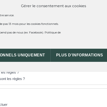
Gérer le consentement aux cookies
t administrative (Première ministre)
if ?
re service.
 contact ?
de pas 13 mois pour les cookies fonctionnels.
dépend pas de nous (ex: Facebook).
Politique de
 ?
IONNELS UNIQUEMENT
PLUS D'INFORMATIONS
quences pour les parents ?
 règles ?
 les règles ?
sont les règles ?
ctuer